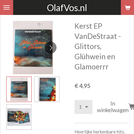
OlafVos.nl
Ga
direct
naar
Kerst EP
de
VanDeStraat -
hoofdinhoud
Glittors,
Glühwein en
Glamoerrr
€ 4,95
In
winkelwagen
Heerlijke herkenbare hits,